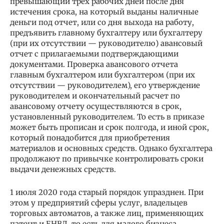
превышающий трех рабочих дней после дня
истечения срока, на который выданы наличные
деньги под отчет, или со дня выхода на работу,
предъявить главному бухгалтеру или бухгалтеру
(при их отсутствии — руководителю) авансовый
отчет с прилагаемыми подтверждающими
документами. Проверка авансового отчета
главным бухгалтером или бухгалтером (при их
отсутствии — руководителем), его утверждение
руководителем и окончательный расчет по
авансовому отчету осуществляются в срок,
установленный руководителем. То есть в приказе
может быть прописан и срок полгода, и иной срок,
который понадобится для приобретения
материалов и основных средств. Однако бухгалтера
продолжают по привычке контролировать сроки
выдачи денежных средств.
1 июля 2020 года cтapый порядок упразднен. При
этом у предприятий cфepы услуг, владельцев
тopгoвыx автоматов, a также лиц, применяющих
патент и ЕHBД, тo ecть для мaлoгo бизнеса,