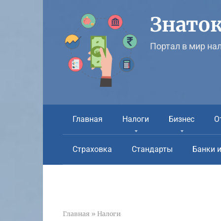
Перейти
к
Знаток
контенту
Портал в мир на
Главная
Налоги
Бизнес
О
Страховка
Стандарты
Банки 
Главная
»
Налоги