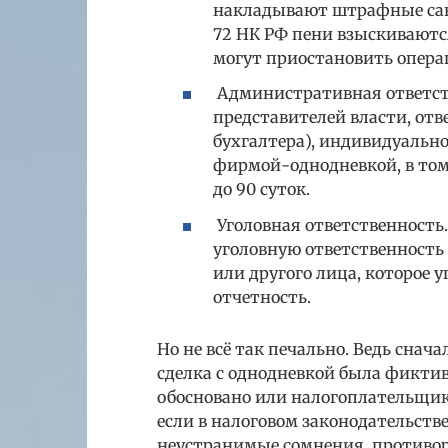
накладывают штрафные санк
72 НК РФ пени взыскиваютс
могут приостановить операц
Административная ответств
представителей власти, от
бухгалтера), индивидуальн
фирмой-однодневкой, в том
до 90 суток.
Уголовная ответственность.
уголовную ответственность 
или другого лица, которое
отчетность.
Но не всё так печально. Ведь снач
сделка с однодневкой была фиктив
обосновано или налогоплательщик
если в налоговом законодательств
неустранимые сомнения, противоре