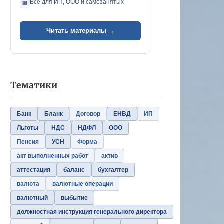
Всё для ИП, ООО и самозанятых
🏢
Читать материалы →
Тематики
Банк
Бланк
Договор
ЕНВД
ИП
Льготы
НДС
НДФЛ
ООО
Пенсия
УСН
Форма
акт выполненных работ
актив
аттестация
баланс
бухгалтер
валюта
валютные операции
валютный
выбытие
должностная инструкция генерального директора