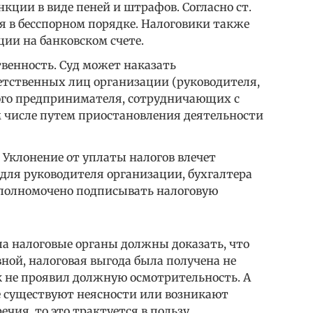
ции в виде пеней и штрафов. Согласно ст.
я в бесспорном порядке. Налоговики также
ии на банковском счете.
енность. Суд может наказать
ветственных лиц организации (руководителя,
ого предпринимателя, сотрудничающих с
 числе путем приостановления деятельности
 Уклонение от уплаты налогов влечет
для руководителя организации, бухгалтера
 уполномочено подписывать налоговую
ала налоговые органы должны доказать, что
ной, налоговая выгода была получена не
 не проявил должную осмотрительность. А
е существуют неясности или возникают
чия, то это трактуется в пользу