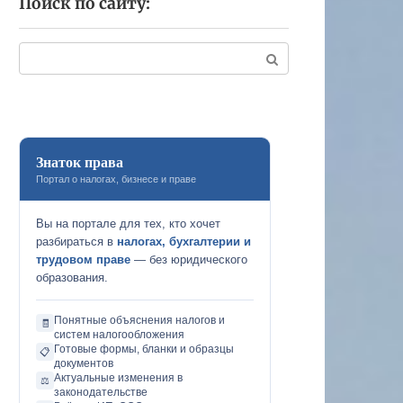
Поиск по сайту:
Поиск:
Знаток права
Портал о налогах, бизнесе и праве
Вы на портале для тех, кто хочет
разбираться в
налогах, бухгалтерии и
трудовом праве
— без юридического
образования.
Понятные объяснения налогов и
🧾
систем налогообложения
Готовые формы, бланки и образцы
📋
документов
Актуальные изменения в
⚖️
законодательстве