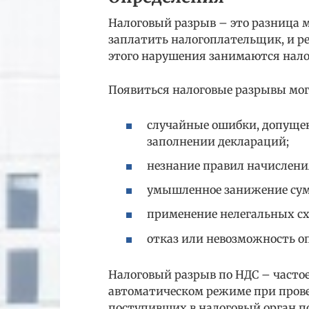
Налоговый разрыв – это разница 
заплатить налогоплательщик, и р
этого нарушения занимаются нало
Появиться налоговые разрывы мо
случайные ошибки, допущен
заполнении деклараций;
незнание правил начислени
умышленное занижение сум
применение нелегальных схе
отказ или невозможность о
Налоговый разрыв по НДС – частое
автоматическом режиме при прове
поступивших в налоговый орган по