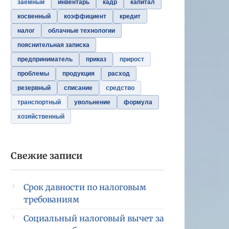
заемный
инвентарь
кадр
капитал
косвенный
коэффициент
кредит
налог
облачные технологии
пояснительная записка
предприниматель
приказ
прирост
проблемы
продукция
расход
резервный
списание
средство
транспортный
увольнение
формула
хозяйственный
Свежие записи
Срок давности по налоговым
требованиям
Социальный налоговый вычет за