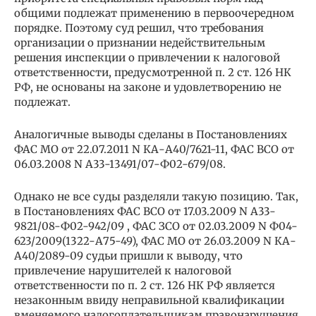
общими подлежат применению в первоочередном
порядке. Поэтому суд решил, что требования
организации о признании недействительным
решения инспекции о привлечении к налоговой
ответственности, предусмотренной п. 2 ст. 126 НК
РФ, не основаны на законе и удовлетворению не
подлежат.
Аналогичные выводы сделаны в Постановлениях
ФАС МО от 22.07.2011 N КА-А40/7621-11, ФАС ВСО от
06.03.2008 N А33-13491/07-Ф02-679/08.
Однако не все суды разделяли такую позицию. Так,
в Постановлениях ФАС ВСО от 17.03.2009 N А33-
9821/08-Ф02-942/09 , ФАС ЗСО от 02.03.2009 N Ф04-
623/2009(1322-А75-49), ФАС МО от 26.03.2009 N КА-
А40/2089-09 судьи пришли к выводу, что
привлечение нарушителей к налоговой
ответственности по п. 2 ст. 126 НК РФ является
незаконным ввиду неправильной квалификации
вменяемого налогоплательщикам правонарушения.