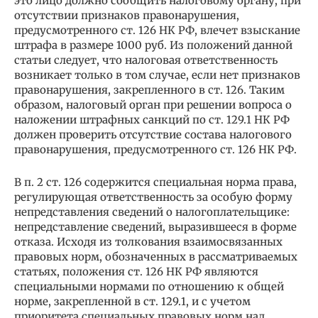
это лицо должно сообщить налоговому органу, при
отсутствии признаков правонарушения,
предусмотренного ст. 126 НК РФ, влечет взыскание
штрафа в размере 1000 руб. Из положений данной
статьи следует, что налоговая ответственность
возникает только в том случае, если нет признаков
правонарушения, закрепленного в ст. 126. Таким
образом, налоговый орган при решении вопроса о
наложении штрафных санкций по ст. 129.1 НК РФ
должен проверить отсутствие состава налогового
правонарушения, предусмотренного ст. 126 НК РФ.
В п. 2 ст. 126 содержится специальная норма права,
регулирующая ответственность за особую форму
непредставления сведений о налогоплательщике:
непредставление сведений, выразившееся в форме
отказа. Исходя из толкования взаимосвязанных
правовых норм, обозначенных в рассматриваемых
статьях, положения ст. 126 НК РФ являются
специальными нормами по отношению к общей
норме, закрепленной в ст. 129.1, и с учетом
приоритета специальных правовых норм над