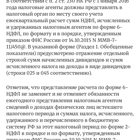
В соответствии с п. 2 ст. 230 НК РФ с 1 января 2016
года налоговые агенты должны представлять в
налоговый орган по месту своего учета
ежеквартальный расчет сумм НДФЛ, исчисленных
и удержанных налоговым агентом по форме 6-
НДФЛ, по формату и в порядке, утвержденным
приказом ФНС России от 14.10.2015 N ММВ-7-
11/450@. В указанной форме (Раздел 1. Обобщенные
показатели) предусмотрено отражение отдельной
строкой сумм начисленных дивидендов и сумм
исчисленного налога на доходы в виде дивидендов
(строки 025 и 045 соответственно).
Отметим, что представление расчета по форме 6-
НДФЛ не заменяет и не отменяет обязанности
ежегодного представления налоговым агентом
сведений о доходах физических лиц истекшего
налогового периода и суммах налога, исчисленного,
удержанного и перечисленного в бюджетную
систему РФ за этот налоговый период по форме 2-
НДФЛ в порядке и по формату, утвержденным
приказом ФНС России от 30.10.2015 N ММВ-7-