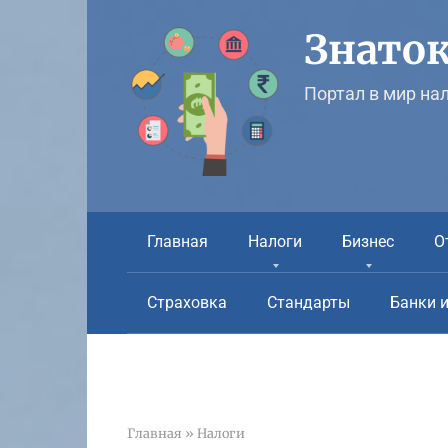
Перейти
к
Знаток
контенту
Портал в мир на
Главная
Налоги
Бизнес
О
Страховка
Стандарты
Банки 
Главная
»
Налоги