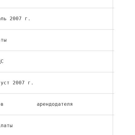
юль 2007 г.                          
аты          
20, 44
ДС           
  19  
густ 2007 г.                         
ов           арендодателя 
  76  
платы        
  76  