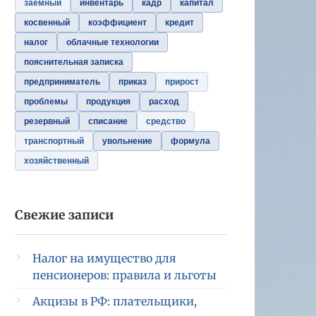
заемный
инвентарь
кадр
капитал
косвенный
коэффициент
кредит
налог
облачные технологии
пояснительная записка
предприниматель
приказ
прирост
проблемы
продукция
расход
резервный
списание
средство
транспортный
увольнение
формула
хозяйственный
Свежие записи
Налог на имущество для
пенсионеров: правила и льготы
Акцизы в РФ: плательщики,