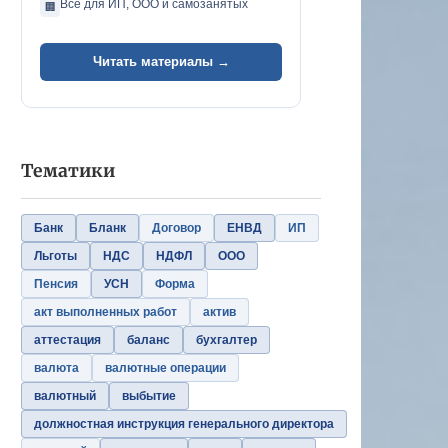
Всё для ИП, ООО и самозанятых
🏢
Читать материалы →
Тематики
Банк
Бланк
Договор
ЕНВД
ИП
Льготы
НДС
НДФЛ
ООО
Пенсия
УСН
Форма
акт выполненных работ
актив
аттестация
баланс
бухгалтер
валюта
валютные операции
валютный
выбытие
должностная инструкция генерального директора