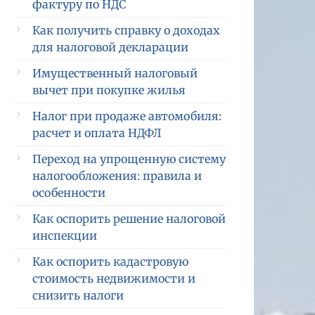
фактуру по НДС
Как получить справку о доходах
для налоговой декларации
Имущественный налоговый
вычет при покупке жилья
  76  
  50 000 
Налог при продаже автомобиля:
расчет и оплата НДФЛ
  76  
   9 000 
Переход на упрощенную систему
налогообложения: правила и
особенности
Как оспорить решение налоговой
инспекции
  68  
   9 000 
Как оспорить кадастровую
стоимость недвижимости и
  51  
  50 000 
снизить налоги