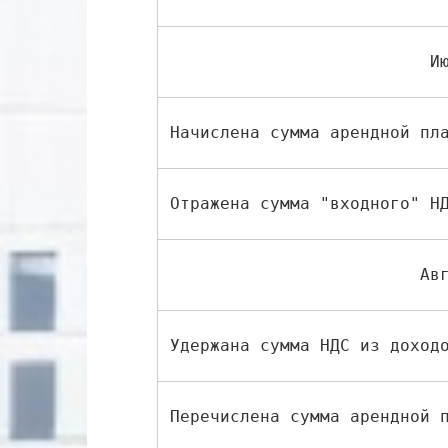
                          И
Начислена сумма арендной пл
Отражена сумма "входного" Н
                         Ав
Удержана сумма НДС из доход
Перечислена сумма арендной 