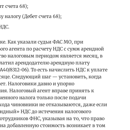
т счета 68);
у налогу (Дебет счета 68);
НДС.
е. Как указали судьи ФАС МО, при
го агента по расчету НДС с сумм арендной
во налоговым периодом является месяц, в
латил арендодателю арендную плату
А40/8312-06). То есть начислить НДС к уплате
сяце. Следующий шаг — установить, когда
ет. Налоговики давно и упорно
ия. Налоговый агент вправе принять к
енного налога только после подачи
хода чиновники не отказываются, даже если
ендный» НДС до истечения налогового
отрудников ФНС, указывая на то, что право
на добавленную стоимость возникает в том