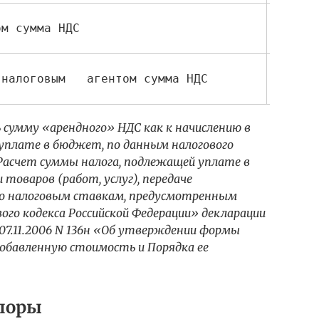
ом сумма НДС 
  68  
 налоговым   агентом сумма НДС 
  68  
 сумму «арендного» НДС как к начислению в
 уплате в бюджет, по данным налогового
 «Расчет суммы налога, подлежащей уплате в
товаров (работ, услуг), передаче
по налоговым ставкам, предусмотренным
ого кодекса Российской Федерации» декларации
 07.11.2006 N 136н «Об утверждении формы
 добавленную стоимость и Порядка ее
споры