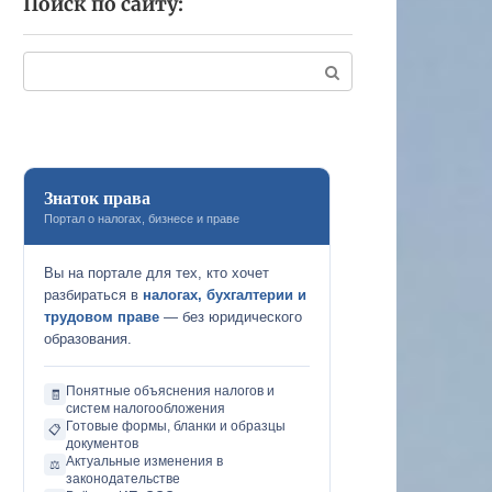
Поиск по сайту:
Поиск:
Знаток права
Портал о налогах, бизнесе и праве
Вы на портале для тех, кто хочет
разбираться в
налогах, бухгалтерии и
трудовом праве
— без юридического
образования.
Понятные объяснения налогов и
🧾
систем налогообложения
Готовые формы, бланки и образцы
📋
документов
Актуальные изменения в
⚖️
законодательстве