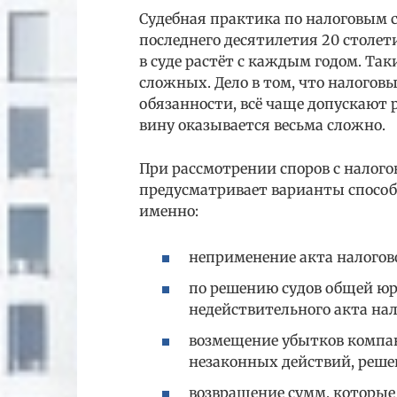
Судебная практика по налоговым с
последнего десятилетия 20 столети
в суде растёт с каждым годом. Та
сложных. Дело в том, что налогов
обязанности, всё чаще допускают 
вину оказывается весьма сложно.
При рассмотрении споров с налог
предусматривает варианты способ
именно:
неприменение акта налогов
по решению судов общей ю
недействительного акта на
возмещение убытков компан
незаконных действий, реше
возвращение сумм, которы