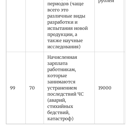
рублей
в
периодов (чаще
р
всего это
различные виды
разработки и
испытания новой
продукции, а
также научные
исследования)
Начисленная
зарплата
работникам,
которые
С
занимаются
р
99
70
устранением
19000
в
последствий ЧС
р
(аварий,
стихийных
бедствий,
катастроф)