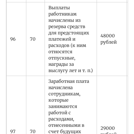
Выплаты
работникам
начислены из
резерва средств
для предстоящих
48000
С
96
70
платежей и
рублей
р
расходов (к ним
относятся
отпускные,
награды за
выслугу лет и т. п.)
Заработная плата
начислена
сотрудникам,
которые
занимаются
работой с
расходами,
С
отнесенными в
29000
р
97
70
счет будущих