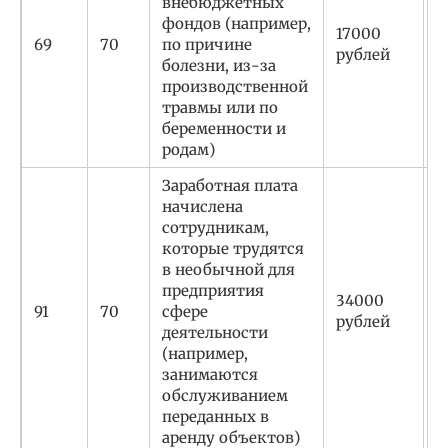
внебюджетных
фондов (например,
17000
С
69
70
по причине
рублей
р
болезни, из-за
производственной
травмы или по
беременности и
родам)
Заработная плата
начислена
сотрудникам,
которые трудятся
в необычной для
С
предприятия
34000
р
91
70
сфере
рублей
д
деятельности
а
(например,
занимаются
обслуживанием
переданных в
аренду объектов)