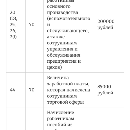
работникам
основного
20
производства
(23,
(вспомогательного
200000
С
25,
70
и
рублей
р
26,
обслуживающего,
29)
а также
сотрудникам
управления и
обслуживания
предприятия и
цехов)
Величина
заработной платы,
85000
С
44
70
которая начислена
рублей
р
сотрудникам
торговой сферы
Начисление
работникам
пособий из