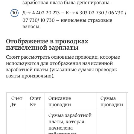
заработная плата была депонирована.
Д-т 4 402 20 213 – К-т 4 303 02 730 / 06 730 /
07 730/ 10 730 – начислены страховые
взносы.
Отображение в проводках
начисленной зарплаты
Стоит рассмотреть основные проводки, которые
используются для отображения начисленной
заработной платы (указанные суммы проводок
взяты произвольно).
Счет
Счет
Описание
Сумма
Д
Дт
Кт
проводки
проводки
о
Сумма заработной
платы, которая
начислена