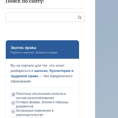
Поиск по сайту:
Поиск:
Знаток права
Портал о налогах, бизнесе и праве
Вы на портале для тех, кто хочет
разбираться в
налогах, бухгалтерии и
трудовом праве
— без юридического
образования.
Понятные объяснения налогов и
🧾
систем налогообложения
Готовые формы, бланки и образцы
📋
документов
Актуальные изменения в
⚖️
законодательстве