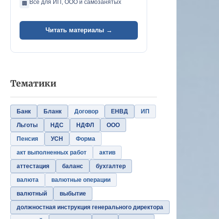
Всё для ИП, ООО и самозанятых
🏢
Читать материалы →
Тематики
Банк
Бланк
Договор
ЕНВД
ИП
Льготы
НДС
НДФЛ
ООО
Пенсия
УСН
Форма
акт выполненных работ
актив
аттестация
баланс
бухгалтер
валюта
валютные операции
валютный
выбытие
должностная инструкция генерального директора