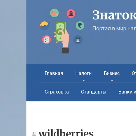
Перейти
к
Знаток
контенту
Портал в мир на
Главная
Налоги
Бизнес
О
Страховка
Стандарты
Банки 
wildberries