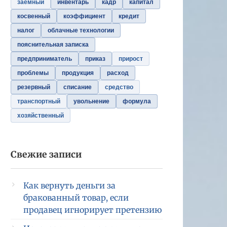
заемный
инвентарь
кадр
капитал
косвенный
коэффициент
кредит
налог
облачные технологии
пояснительная записка
предприниматель
приказ
прирост
проблемы
продукция
расход
резервный
списание
средство
транспортный
увольнение
формула
хозяйственный
Свежие записи
Как вернуть деньги за
бракованный товар, если
продавец игнорирует претензию