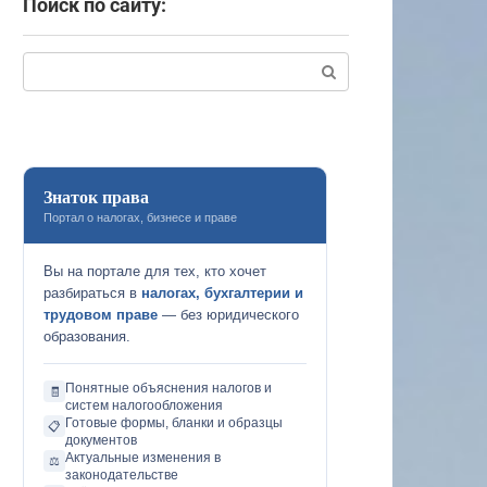
Поиск по сайту:
Поиск:
Знаток права
Портал о налогах, бизнесе и праве
Вы на портале для тех, кто хочет
разбираться в
налогах, бухгалтерии и
трудовом праве
— без юридического
образования.
Понятные объяснения налогов и
🧾
систем налогообложения
Готовые формы, бланки и образцы
📋
документов
Актуальные изменения в
⚖️
законодательстве