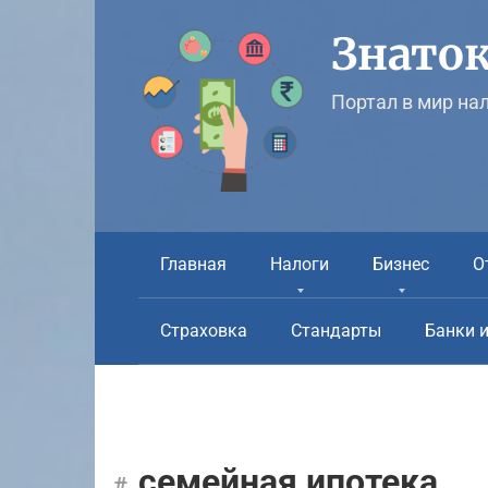
Перейти
к
Знаток
контенту
Портал в мир на
Главная
Налоги
Бизнес
О
Страховка
Стандарты
Банки 
семейная ипотека