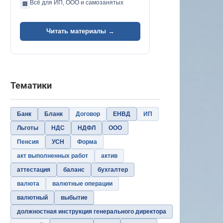
Всё для ИП, ООО и самозанятых
🏢
Читать материалы →
Тематики
Банк
Бланк
Договор
ЕНВД
ИП
Льготы
НДС
НДФЛ
ООО
Пенсия
УСН
Форма
акт выполненных работ
актив
аттестация
баланс
бухгалтер
валюта
валютные операции
валютный
выбытие
должностная инструкция генерального директора