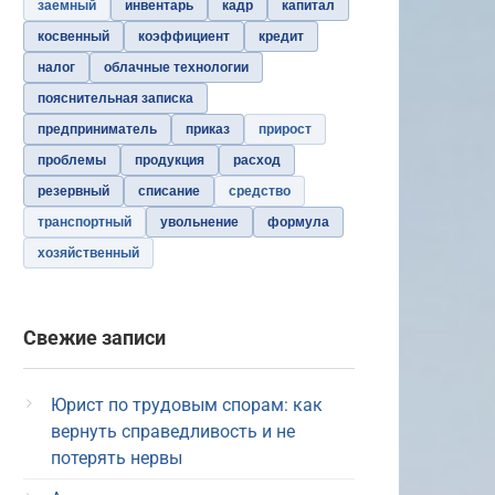
заемный
инвентарь
кадр
капитал
косвенный
коэффициент
кредит
налог
облачные технологии
пояснительная записка
предприниматель
приказ
прирост
проблемы
продукция
расход
резервный
списание
средство
транспортный
увольнение
формула
хозяйственный
Свежие записи
Юрист по трудовым спорам: как
вернуть справедливость и не
потерять нервы