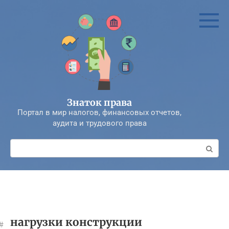
Перейти
к
контенту
Знаток права
Портал в мир налогов, финансовых отчетов,
аудита и трудового права
Поиск:
нагрузки конструкции