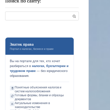
Поиск по сайту:
Поиск:
Знаток права
Портал о налогах, бизнесе и праве
Вы на портале для тех, кто хочет
разбираться в
налогах, бухгалтерии и
трудовом праве
— без юридического
образования.
Понятные объяснения налогов и
🧾
систем налогообложения
Готовые формы, бланки и образцы
📋
документов
Актуальные изменения в
⚖️
законодательстве