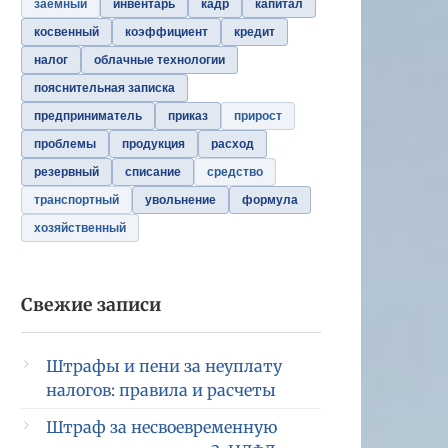
заемный
инвентарь
кадр
капитал
косвенный
коэффициент
кредит
налог
облачные технологии
пояснительная записка
предприниматель
приказ
прирост
проблемы
продукция
расход
резервный
списание
средство
транспортный
увольнение
формула
хозяйственный
Свежие записи
Штрафы и пени за неуплату
налогов: правила и расчеты
Штраф за несвоевременную