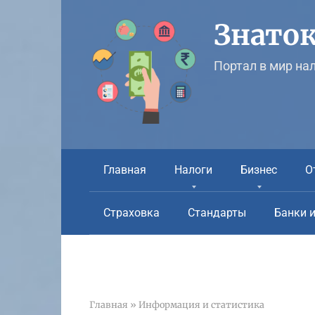
Перейти
к
Знаток
контенту
Портал в мир на
Главная
Налоги
Бизнес
О
Страховка
Стандарты
Банки 
Главная
»
Информация и статистика