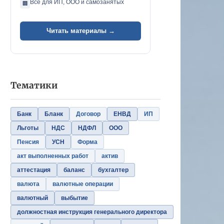
Всё для ИП, ООО и самозанятых
🏢
Читать материалы →
Тематики
Банк
Бланк
Договор
ЕНВД
ИП
Льготы
НДС
НДФЛ
ООО
Пенсия
УСН
Форма
акт выполненных работ
актив
аттестация
баланс
бухгалтер
валюта
валютные операции
валютный
выбытие
должностная инструкция генерального директора