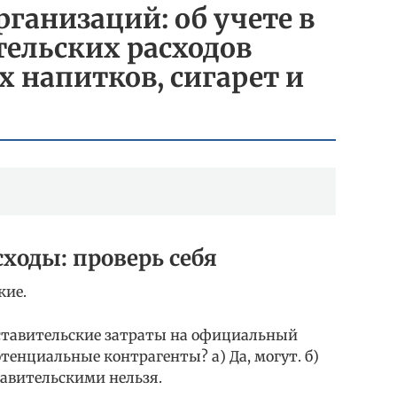
рганизаций: об учете в
тельских расходов
 напитков, сигарет и
ходы: проверь себя
кие.
дставительские затраты на официальный
енциальные контрагенты? а) Да, могут. б)
тавительскими нельзя.