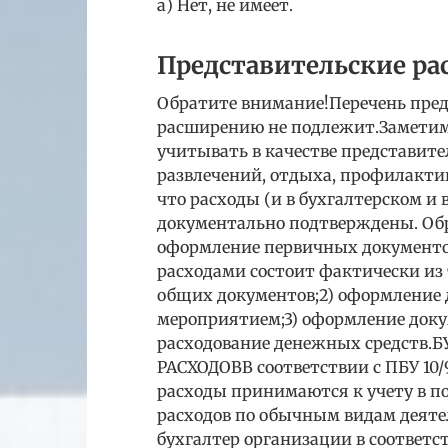
а) Нет, не имеет.
Представительские ра
Обратите внимание!Перечень пред
расширению не подлежит.Заметим,
учитывать в качестве представит
развлечений, отдыха, профилакти
что расходы (и в бухгалтерском и
документально подтверждены. Обр
оформление первичных документо
расходами состоит фактически из 
общих документов;2) оформление 
мероприятием;3) оформление док
расходование денежных средств
РАСХОДОВВ соответствии с ПБУ 10/
расходы принимаются к учету в по
расходов по обычным видам деяте
бухгалтер организации в соответс