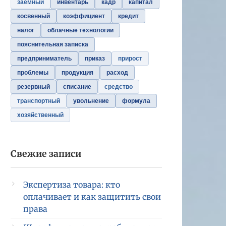
заемный
инвентарь
кадр
капитал
косвенный
коэффициент
кредит
налог
облачные технологии
пояснительная записка
предприниматель
приказ
прирост
проблемы
продукция
расход
резервный
списание
средство
транспортный
увольнение
формула
хозяйственный
Свежие записи
Экспертиза товара: кто
оплачивает и как защитить свои
права