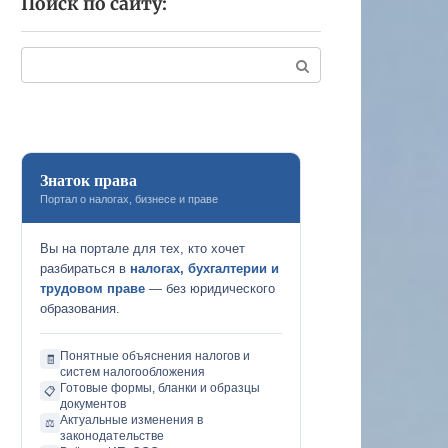
Поиск по сайту:
Поиск:
Знаток права
Портал о налогах, бизнесе и праве
Вы на портале для тех, кто хочет
разбираться в
налогах, бухгалтерии и
трудовом праве
— без юридического
образования.
Понятные объяснения налогов и
🧾
систем налогообложения
Готовые формы, бланки и образцы
📋
документов
Актуальные изменения в
⚖️
законодательстве