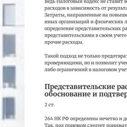
Ведь Налоговый кодекс не ставит
расходов в зависимость от результ
Затраты, направленные на повыше
иных организаций и физических л
определение представительских ра
представительскими в своем учете 
прочие расходы.
Такой подход не только предотвра
проверяющими, но и позволит уче
либо ограничений в налоговом уче
Представительские ра
обоснование и подтве
2 ст.
264 НК РФ определены нечетко и 
Так, под приемом следует понимат