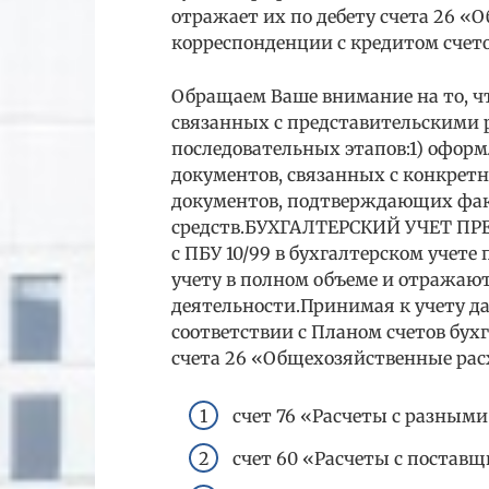
отражает их по дебету счета 26 
корреспонденции с кредитом счето
Обращаем Ваше внимание на то, ч
связанных с представительскими 
последовательных этапов:1) офор
документов, связанных с конкрет
документов, подтверждающих фак
средств.БУХГАЛТЕРСКИЙ УЧЕТ ПР
с ПБУ 10/99 в бухгалтерском учет
учету в полном объеме и отражают
деятельности.Принимая к учету да
соответствии с Планом счетов бухг
счета 26 «Общехозяйственные рас
счет 76 «Расчеты с разным
счет 60 «Расчеты с постав