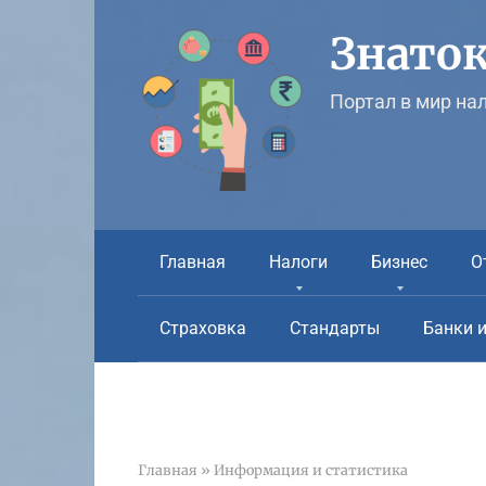
Перейти
к
Знаток
контенту
Портал в мир на
Главная
Налоги
Бизнес
О
Страховка
Стандарты
Банки 
Главная
»
Информация и статистика