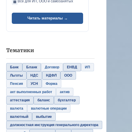
Всё для ИП, ООО и самозанятых
🏢
Читать материалы →
Тематики
Банк
Бланк
Договор
ЕНВД
ИП
Льготы
НДС
НДФЛ
ООО
Пенсия
УСН
Форма
акт выполненных работ
актив
аттестация
баланс
бухгалтер
валюта
валютные операции
валютный
выбытие
должностная инструкция генерального директора