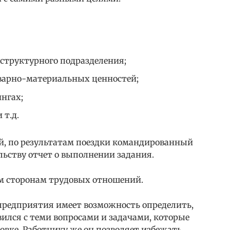
структурного подразделения;
варно-материальных ценностей;
нгах;
т.д.
ей, по результатам поездки командированный
льству отчет о выполнении задания.
м сторонам трудовых отношений.
 предприятия имеет возможность определить,
ился с теми вопросами и задачами, которые
вке. Работнику же он позволяет избежать