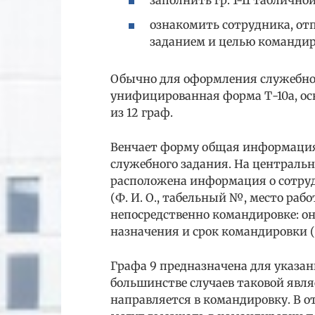
заполнить гр. 1-11 таблично
ознакомить сотрудника, отп
заданием и целью командир
Обычно для оформления служебно
унифицированная форма Т-10а, ос
из 12 граф.
Венчает форму общая информация
служебного задания. На центральн
расположена информация о сотру
(Ф. И. О., табельный №, место ра
непосредственно командировке: о
назначения и срок командировки (
Графа 9 предназначена для указа
большинстве случаев таковой явля
направляется в командировку. В