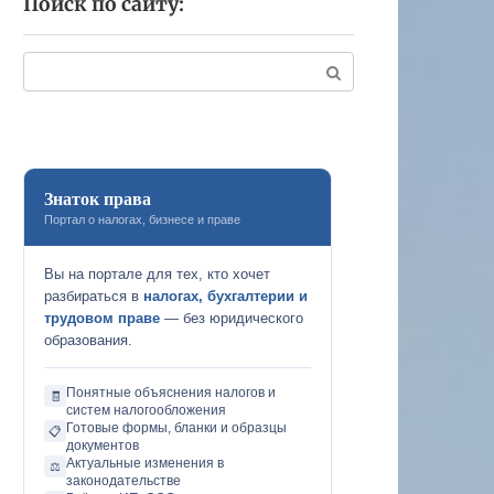
Поиск по сайту:
Поиск:
Знаток права
Портал о налогах, бизнесе и праве
Вы на портале для тех, кто хочет
разбираться в
налогах, бухгалтерии и
трудовом праве
— без юридического
образования.
Понятные объяснения налогов и
🧾
систем налогообложения
Готовые формы, бланки и образцы
📋
документов
Актуальные изменения в
⚖️
законодательстве