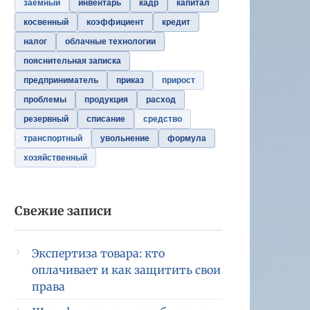
заемный
инвентарь
кадр
капитал
косвенный
коэффициент
кредит
налог
облачные технологии
пояснительная записка
предприниматель
приказ
прирост
проблемы
продукция
расход
резервный
списание
средство
транспортный
увольнение
формула
хозяйственный
Свежие записи
Экспертиза товара: кто
оплачивает и как защитить свои
права