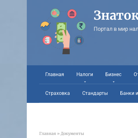
Перейти
к
Знаток
контенту
Портал в мир на
Главная
Налоги
Бизнес
О
Страховка
Стандарты
Банки 
Главная
»
Документы