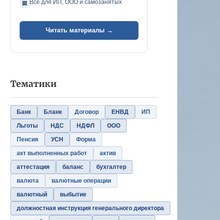
Всё для ИП, ООО и самозанятых
🏢
Читать материалы →
Тематики
Банк
Бланк
Договор
ЕНВД
ИП
Льготы
НДС
НДФЛ
ООО
Пенсия
УСН
Форма
акт выполненных работ
актив
аттестация
баланс
бухгалтер
валюта
валютные операции
валютный
выбытие
должностная инструкция генерального директора