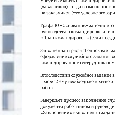
могут выезжать в командировки по
(заказчиков), тогда возмещение к
на заказчиков (это условие оговари
Графа 10 «Основание» заполняетс
руководства о командировке или 
«План командировок» (если поездк
Заполненная графа 11 описывает за
оформление служебного задания о
командированного сотрудника к м
Впоследствии служебное задание 
графе 12 ему необходимо кратко о
работе.
Завершает процесс заполнения слу
документа работником и руководи
«Заключение о выполнении задания