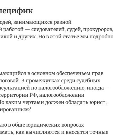
специфик
людей, занимающихся разной
аботой — следователей, судей, прокуроров,
кой и других. Но в этой статье мы подробно
мающийся в основном обеспеченьем прав
логовой. В промежутках среди судебных
онсультацией по налогообложению, иногда —
 территории РФ, налогообложении
Но каким чертами должен обладать юрист,
цированным?
ько в обще юридических вопросах
имать, как вычисляются и вносятся точные