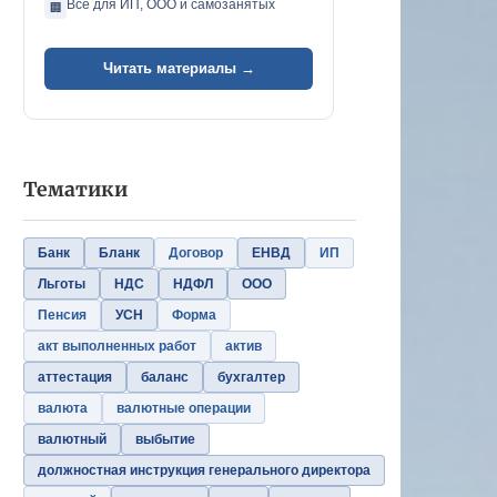
Всё для ИП, ООО и самозанятых
🏢
Читать материалы →
Тематики
Банк
Бланк
Договор
ЕНВД
ИП
Льготы
НДС
НДФЛ
ООО
Пенсия
УСН
Форма
акт выполненных работ
актив
аттестация
баланс
бухгалтер
валюта
валютные операции
валютный
выбытие
должностная инструкция генерального директора