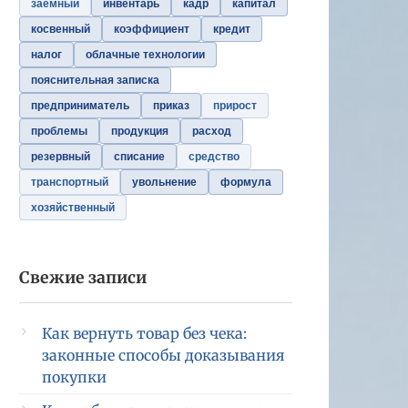
заемный
инвентарь
кадр
капитал
косвенный
коэффициент
кредит
налог
облачные технологии
пояснительная записка
предприниматель
приказ
прирост
проблемы
продукция
расход
резервный
списание
средство
транспортный
увольнение
формула
хозяйственный
Свежие записи
Как вернуть товар без чека:
законные способы доказывания
покупки