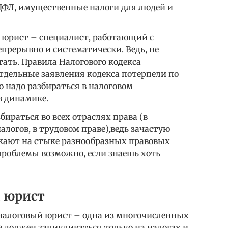
ДФЛ, имущественные налоги для людей и
 юрист – специалист, работающий с
прерывно и систематически. Ведь, не
ать. Правила Налогового кодекса
тдельные заявления кодекса потерпели по
о надо разбираться в налоговом
в динамике.
ираться во всех отраслях права (в
алогов, в трудовом праве),ведь зачастую
кают на стыке разнообразных правовых
проблемы возможно, если знаешь хоть
 юрист
 налоговый юрист – одна из многочисленных
е должен зацикливаться только на налогах и