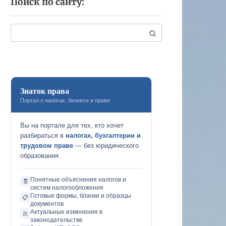
Поиск по сайту:
Поиск:
Знаток права
Портал о налогах, бизнесе и праве
Вы на портале для тех, кто хочет
разбираться в
налогах, бухгалтерии и
трудовом праве
— без юридического
образования.
Понятные объяснения налогов и
🧾
систем налогообложения
Готовые формы, бланки и образцы
📋
документов
Актуальные изменения в
⚖️
законодательстве