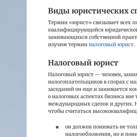
Виды юристических 
Термин «юрист» связывает всех 
квалифицирующейся юридической р
занимающихся собственной практи
изучим термин
налоговый юрист
.
Налоговый юрист
Налоговый юрист — человек, зани
налогоплательщиков в спорах с на
заседаний он еще и занимается к
о налоговых аспектах бизнеса вне
международных сделок и других. 
чтобы считаться высококвалифи
он должен понимать не тол
налогообложения, но и пон