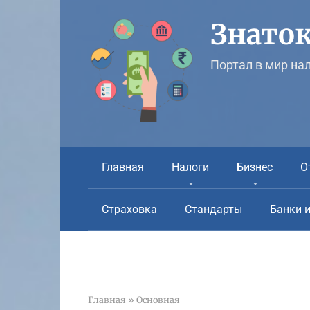
Перейти
к
Знаток
контенту
Портал в мир на
Главная
Налоги
Бизнес
О
Страховка
Стандарты
Банки 
Главная
»
Основная