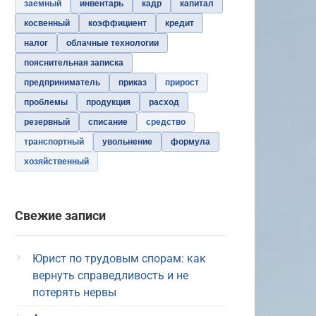
заемный
инвентарь
кадр
капитал
косвенный
коэффициент
кредит
налог
облачные технологии
пояснительная записка
предприниматель
приказ
прирост
проблемы
продукция
расход
резервный
списание
средство
транспортный
увольнение
формула
хозяйственный
Свежие записи
Юрист по трудовым спорам: как
вернуть справедливость и не
потерять нервы