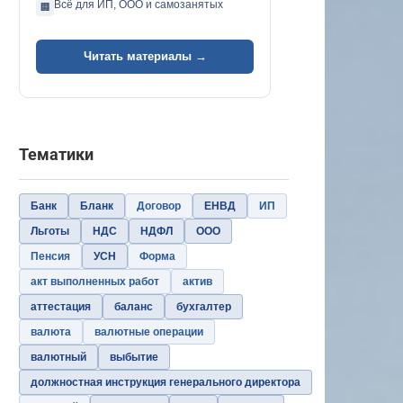
Всё для ИП, ООО и самозанятых
🏢
Читать материалы →
Тематики
Банк
Бланк
Договор
ЕНВД
ИП
Льготы
НДС
НДФЛ
ООО
Пенсия
УСН
Форма
акт выполненных работ
актив
аттестация
баланс
бухгалтер
валюта
валютные операции
валютный
выбытие
должностная инструкция генерального директора