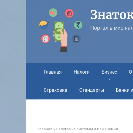
Перейти
к
Знаток
контенту
Портал в мир на
Главная
Налоги
Бизнес
О
Страховка
Стандарты
Банки 
Главная
»
Налоговые системы и изменения