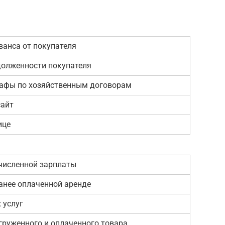
ванса от покупателя
долженности покупателя
афы по хозяйственным договорам
сайт
ице
численной зарплаты
ранее оплаченной аренде
 услуг
груженного и оплаченного товара