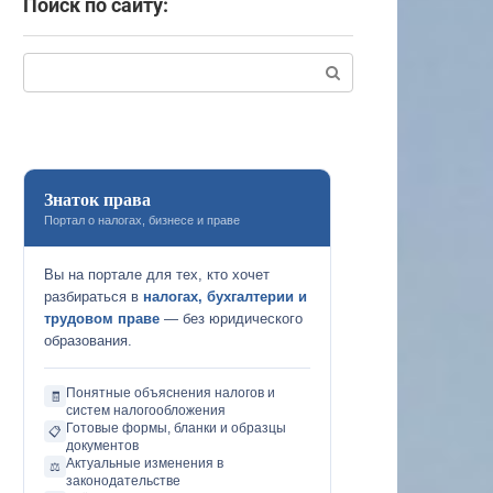
Поиск по сайту:
Поиск:
Знаток права
Портал о налогах, бизнесе и праве
Вы на портале для тех, кто хочет
разбираться в
налогах, бухгалтерии и
трудовом праве
— без юридического
образования.
Понятные объяснения налогов и
🧾
систем налогообложения
Готовые формы, бланки и образцы
📋
документов
Актуальные изменения в
⚖️
законодательстве