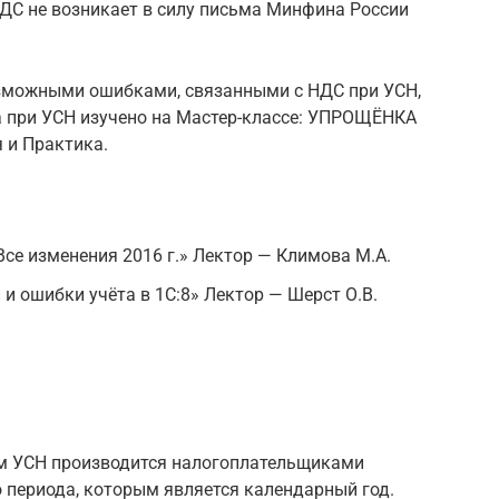
НДС не возникает в силу письма Минфина России
озможными ошибками, связанными с НДС при УСН,
а при УСН изучено на Мастер-классе: УПРОЩЁНКА
я и Практика.
Все изменения 2016 г.» Лектор — Климова М.А.
и ошибки учёта в 1С:8» Лектор — Шерст О.В.
ем УСН производится налогоплательщиками
 периода, которым является календарный год.