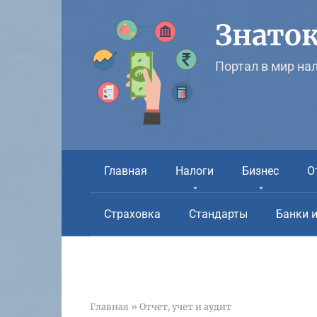
Перейти
к
Знаток
контенту
Портал в мир на
Главная
Налоги
Бизнес
О
Страховка
Стандарты
Банки 
Главная
»
Отчет, учет и аудит