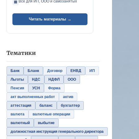
Всё для ИП, ООО и самозанятых
🏢
Читать материалы →
Тематики
Банк
Бланк
Договор
ЕНВД
ИП
Льготы
НДС
НДФЛ
ООО
Пенсия
УСН
Форма
акт выполненных работ
актив
аттестация
баланс
бухгалтер
валюта
валютные операции
валютный
выбытие
должностная инструкция генерального директора