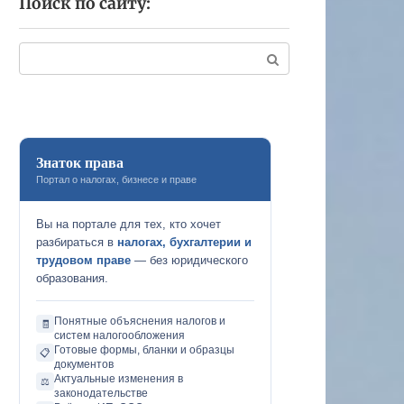
Поиск по сайту:
Поиск:
Знаток права
Портал о налогах, бизнесе и праве
Вы на портале для тех, кто хочет
разбираться в
налогах, бухгалтерии и
трудовом праве
— без юридического
образования.
Понятные объяснения налогов и
🧾
систем налогообложения
Готовые формы, бланки и образцы
📋
документов
Актуальные изменения в
⚖️
законодательстве