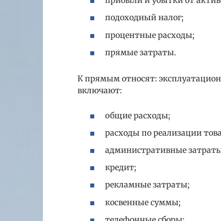
прибыли и убытки от актив
подоходный налог;
процентные расходы;
прямые затраты.
К прямым относят: эксплуатацион
включают:
общие расходы;
расходы по реализации това
административные затраты
кредит;
рекламные затраты;
косвенные суммы;
телефонные сборы;