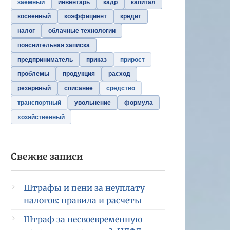
заемный
инвентарь
кадр
капитал
косвенный
коэффициент
кредит
налог
облачные технологии
пояснительная записка
предприниматель
приказ
прирост
проблемы
продукция
расход
резервный
списание
средство
транспортный
увольнение
формула
хозяйственный
Свежие записи
Штрафы и пени за неуплату
налогов: правила и расчеты
Штраф за несвоевременную