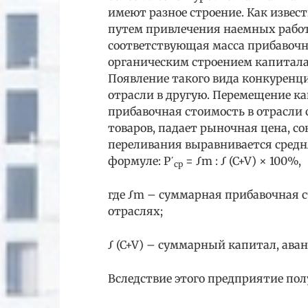
имеют разное строение. Как извес
путем привлечения наемных рабо
соответствующая масса прибавочн
органическим строением капитала
Появление такого вида конкуренц
отрасли в другую. Перемещение ка
прибавочная стоимость в отрасли 
товаров, падает рыночная цена, со
переливания выравнивается средн
формуле: P΄
= Ʃm : Ʃ (C+V) × 100%,
cp
где Ʃm – суммарная прибавочная с
отраслях;
Ʃ (C+V) – суммарный капитал, ава
Вследствие этого предприятие пол