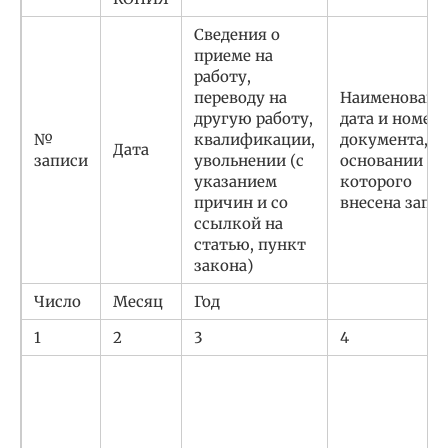
Сведения о
приеме на
работу,
переводу на
Наименовани
другую работу,
дата и номер
№
квалификации,
документа, н
Дата
записи
увольнении (с
основании
указанием
которого
причин и со
внесена запи
ссылкой на
статью, пункт
закона)
Число
Месяц
Год
1
2
3
4