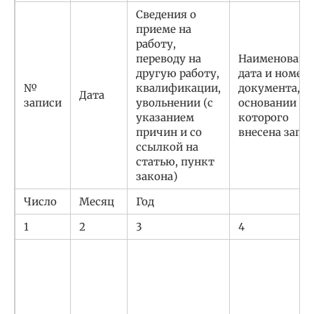
Сведения о
приеме на
работу,
переводу на
Наименовани
другую работу,
дата и номер
№
квалификации,
документа, н
Дата
записи
увольнении (с
основании
указанием
которого
причин и со
внесена запи
ссылкой на
статью, пункт
закона)
Число
Месяц
Год
1
2
3
4