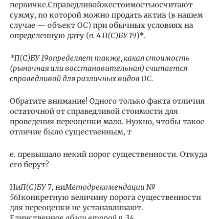
первичке.Справедливойжестоимостьюсчитают
сумму, по которой можно продать актив (в нашем
случае — объект ОС) при обычных условиях на
определенную дату (
п. 4 П(С)БУ 19
)*.
*
П(С)БУ 19
определяет также, какая стоимость
(рыночная или восстановительная) считается
справедливой для различных видов ОС.
Обратите внимание! Одного только факта отличия
остаточной от справедливой стоимости для
проведения переоценки мало. Нужно, чтобы такое
отличие было существенным, т
е. превышало некий порог существенности. Откуда
его берут?
Ни
П(С)БУ 7
, ни
Методрекомендации №
561
конкретную величину порога существенности
для переоценки не устанавливают.
Единственное,
абзац второй п. 34