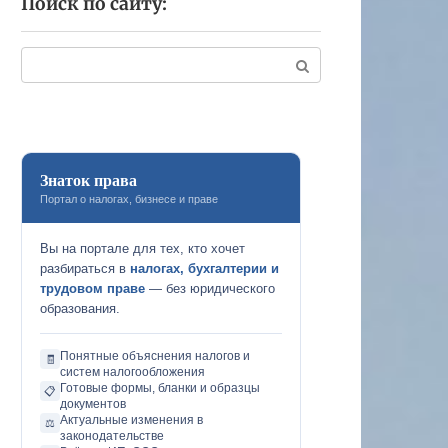
Поиск по сайту:
Поиск:
Знаток права
Портал о налогах, бизнесе и праве
Вы на портале для тех, кто хочет
разбираться в
налогах, бухгалтерии и
трудовом праве
— без юридического
образования.
Понятные объяснения налогов и
🧾
систем налогообложения
Готовые формы, бланки и образцы
📋
документов
Актуальные изменения в
⚖️
законодательстве