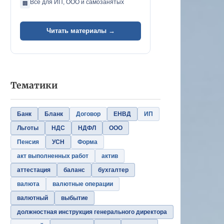
Всё для ИП, ООО и самозанятых
🏢
Читать материалы →
Тематики
Банк
Бланк
Договор
ЕНВД
ИП
Льготы
НДС
НДФЛ
ООО
Пенсия
УСН
Форма
акт выполненных работ
актив
аттестация
баланс
бухгалтер
валюта
валютные операции
валютный
выбытие
должностная инструкция генерального директора