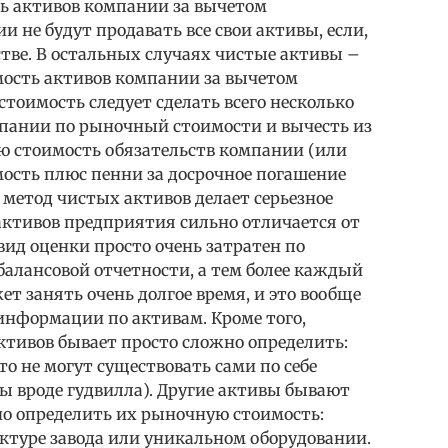
ь активов компании за вычетом
 не будут продавать все свои активы, если,
тстве. В остальных случаях чистые активы –
мость активов компании за вычетом
стоимость следует сделать всего несколько
пании по рыночный стоимости и вычесть из
 стоимость обязательств компании (или
ость плюс пенни за досрочное погашение
о метод чистых активов делает серьезное
активов предприятия сильно отличается от
ид оценки просто очень затратен по
алансовой отчетности, а тем более каждый
 занять очень долгое время, и это вообще
 информации по активам. Кроме того,
тивов бывает просто сложно определить:
о не могут существовать сами по себе
ы вроде гудвилла). Другие активы бывают
о определить их рыночную стоимость:
ктуре завода или уникальном оборудовании.