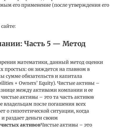
имым его применение (после утверждения его
 сайте:
пании: Часть 5 — Метод
и зрения математики, данный метод оценки
 простых: он зиждется на главном в
ны сумме обязательств и капитала
ilities + Owners’ Equity). Чистые активы –
разнице между активами компании и ее
чистые активы – это та часть активов
е владельцам после погашения всех
дет о гипотетической ситуации, когда
 и раздает деньги своим
 чистых активов
Чистые активы – это