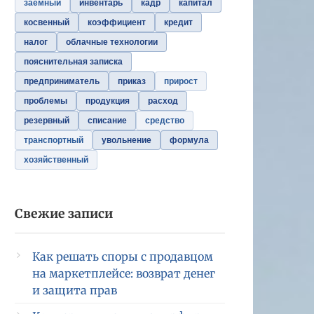
заемный
инвентарь
кадр
капитал
косвенный
коэффициент
кредит
налог
облачные технологии
пояснительная записка
предприниматель
приказ
прирост
проблемы
продукция
расход
резервный
списание
средство
транспортный
увольнение
формула
хозяйственный
Свежие записи
Как решать споры с продавцом
на маркетплейсе: возврат денег
и защита прав