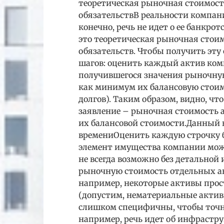
теоретическая рыночная стоимост
обязательствВ реальности компании
конечно, речь не идет о ее банкро
это теоретическая рыночная стои
обязательств. Чтобы получить эту 
шагов: оценить каждый актив ком
получившегося значения рыночную
как минимум их балансовую стоим
долгов). Таким образом, видно, чт
заявление – рыночная стоимость 
их балансовой стоимости.Данный в
времениОценить каждую строчку б
элемент имущества компании может
не всегда возможно без детальной
рыночную стоимость отдельных ак
например, некоторые активы прост
(допустим, нематериальные актив
слишком специфичны, чтобы точн
например, речь идет об инфрастру