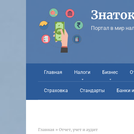
Перейти
к
Знаток
контенту
Портал в мир на
Главная
Налоги
Бизнес
О
Страховка
Стандарты
Банки 
Главная
»
Отчет, учет и аудит