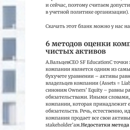
и сейчас, поэтому считаем допуст
в учетной политике организации).
Скачать этот бланк можно у нас на
6 методов оценки ком
чистых активов
А.ВальцевCEO SF EducationС точк
компании является одним из самых
бухучете уравнении – активы рав
владельцев компании (Assets = Liab
синоним Owners’ Equity – равны 
обязательствами. Иными словами, 
компании, которая принадлежит е
обязательств. Речь, естественно, и
компания продает все свои активы
stakeholder’ам.
Недостатки метода