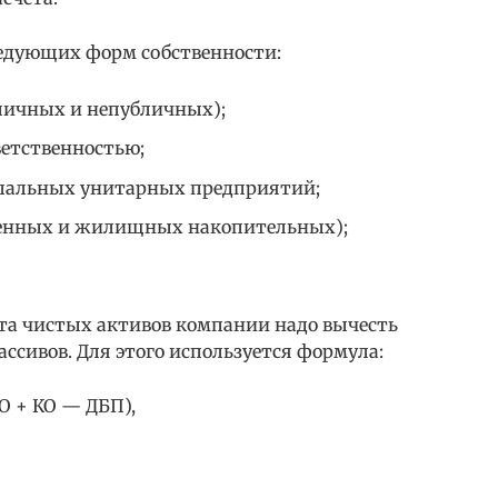
едующих форм собственности:
личных и непубличных);
ветственностью;
пальных унитарных предприятий;
венных и жилищных накопительных);
ета чистых активов компании надо вычесть
ассивов. Для этого используется формула:
О + КО — ДБП),