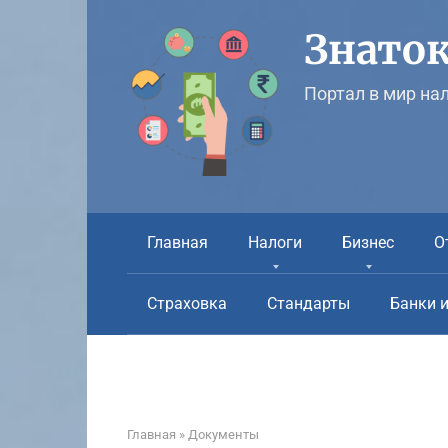
Перейти
к
Знаток
контенту
Портал в мир на
Главная
Налоги
Бизнес
О
Страховка
Стандарты
Банки 
Главная
»
Документы