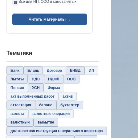
Всё для ИП, ООО и самозанятых
🏢
Читать материалы →
Тематики
Банк
Бланк
Договор
ЕНВД
ИП
Льготы
НДС
НДФЛ
ООО
Пенсия
УСН
Форма
акт выполненных работ
актив
аттестация
баланс
бухгалтер
валюта
валютные операции
валютный
выбытие
должностная инструкция генерального директора