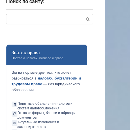
Поиск по сайту:
Поиск:
Знаток права
Портал о налогах, бизнесе и праве
Вы на портале для тех, кто хочет
разбираться в
налогах, бухгалтерии и
трудовом праве
— без юридического
образования.
Понятные объяснения налогов и
🧾
систем налогообложения
Готовые формы, бланки и образцы
📋
документов
Актуальные изменения в
⚖️
законодательстве