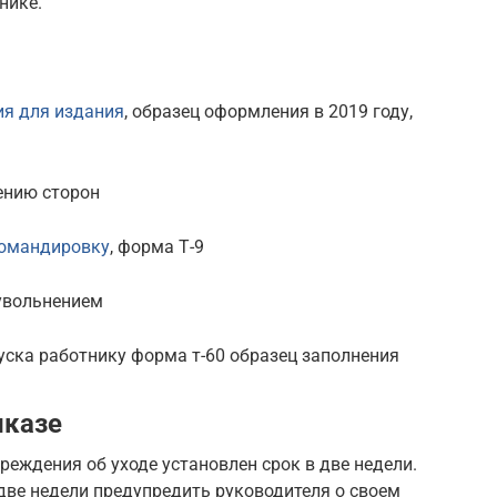
нике.
ия для издания
, образец оформления в 2019 году,
ению сторон
командировку
, форма Т-9
увольнением
уска работнику форма т-60 образец заполнения
иказе
реждения об уходе установлен срок в две недели.
две недели предупредить руководителя о своем