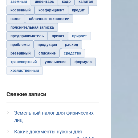
заемный
инвентарь
кадр
капитал
косвенный
коэффициент
кредит
налог
облачные технологии
пояснительная записка
предприниматель
приказ
прирост
проблемы
продукция
расход
резервный
списание
средство
транспортный
увольнение
формула
хозяйственный
Свежие записи
Земельный налог для физических
лиц
Какие документы нужны для