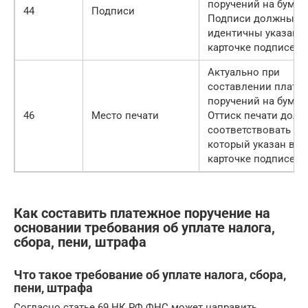
поручений на бумаге
44
Подписи
Подписи должны б
идентичны указанн
карточке подписей.
Актуально при
составлении плате
поручений на бумаге
46
Место печати
Оттиск печати долж
соответствовать то
который указан в
карточке подписей.
Как составить платежное поручение на
основании требования об уплате налога,
сбора, пени, штрафа
Что такое требование об уплате налога, сбора,
пени, штрафа
Согласно статье 69 НК РФ ФНС может направить