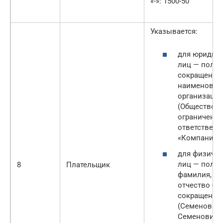
«-»: 1500-50
Указывается:
для юридич
лиц — полно
сокращенно
наименован
организаци
(Общество с
ограниченн
ответствен
«Компания»)
для физичес
лиц — полн
8
Плательщик
фамилия, им
отчество бе
сокращений
(Семенов С
Семенович);