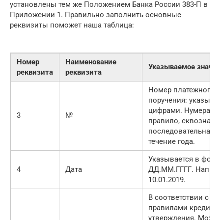
установлены тем же Положением Банка России 383-П в
Приложении 1. Правильно заполнить основные
реквизиты поможет наша таблица:
Номер
Наименование
Указываемое значе
реквизита
реквизита
Номер платежного
поручения: указыва
цифрами. Нумерация
3
№
правило, сквозная,
последовательная 
течение года.
Указывается в форм
4
Дата
ДД.ММ.ГГГГ. Напри
10.01.2019.
В соответствии с
правилами кредитн
утверждения. Може