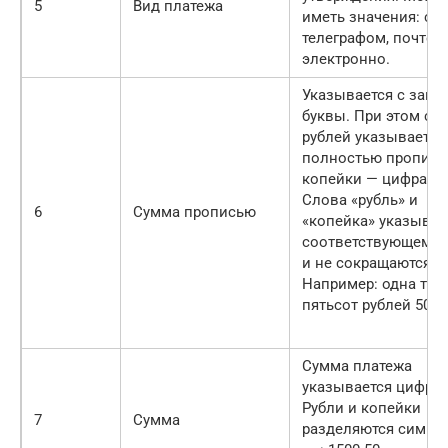
5
Вид платежа
иметь значения: сро
телеграфом, почтой,
электронно.
Указывается с загл
буквы. При этом су
рублей указывается
полностью пропись
копейки — цифрами
Слова «рубль» и
6
Сумма прописью
«копейка» указываю
соответствующем п
и не сокращаются.
Например: одна тыс
пятьсот рублей 50 к
Сумма платежа
указывается цифра
Рубли и копейки
7
Сумма
разделяются симво