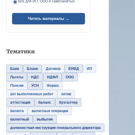
Всё для ИП, ООО и самозанятых
🏢
Читать материалы →
Тематики
Банк
Бланк
Договор
ЕНВД
ИП
Льготы
НДС
НДФЛ
ООО
Пенсия
УСН
Форма
акт выполненных работ
актив
аттестация
баланс
бухгалтер
валюта
валютные операции
валютный
выбытие
должностная инструкция генерального директора