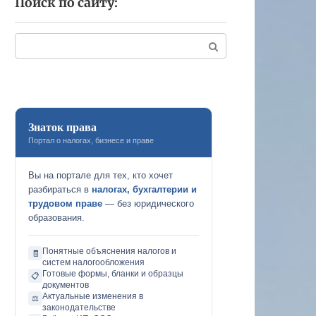
Поиск по сайту:
Поиск:
Знаток права
Портал о налогах, бизнесе и праве
Вы на портале для тех, кто хочет
разбираться в
налогах, бухгалтерии и
трудовом праве
— без юридического
образования.
Понятные объяснения налогов и
🧾
систем налогообложения
Готовые формы, бланки и образцы
📋
документов
Актуальные изменения в
⚖️
законодательстве