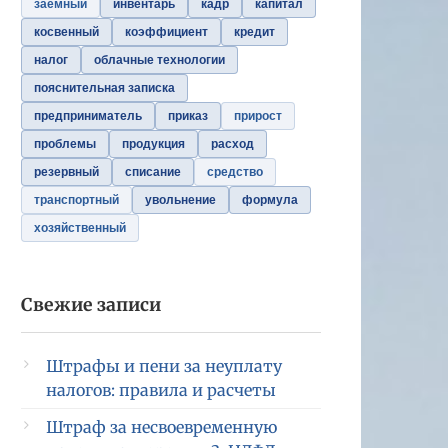
заемный
инвентарь
кадр
капитал
косвенный
коэффициент
кредит
налог
облачные технологии
пояснительная записка
предприниматель
приказ
прирост
проблемы
продукция
расход
резервный
списание
средство
транспортный
увольнение
формула
хозяйственный
Свежие записи
Штрафы и пени за неуплату
налогов: правила и расчеты
Штраф за несвоевременную