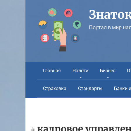
Перейти
к
Знаток
контенту
Портал в мир на
Главная
Налоги
Бизнес
О
Страховка
Стандарты
Банки 
кадровое управле