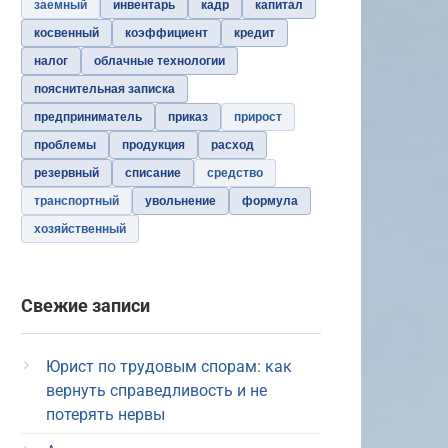
заемный
инвентарь
кадр
капитал
косвенный
коэффициент
кредит
налог
облачные технологии
пояснительная записка
предприниматель
приказ
прирост
проблемы
продукция
расход
резервный
списание
средство
транспортный
увольнение
формула
хозяйственный
Свежие записи
Юрист по трудовым спорам: как
вернуть справедливость и не
потерять нервы