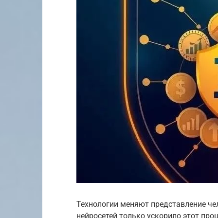
Технологии меняют представление чел
нейросетей только ускорило этот проц