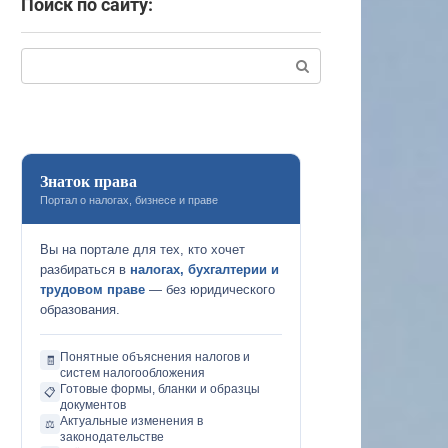
Поиск по сайту:
Поиск:
Знаток права
Портал о налогах, бизнесе и праве
Вы на портале для тех, кто хочет
разбираться в
налогах, бухгалтерии и
трудовом праве
— без юридического
образования.
Понятные объяснения налогов и
🧾
систем налогообложения
Готовые формы, бланки и образцы
📋
документов
Актуальные изменения в
⚖️
законодательстве