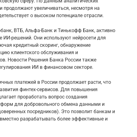
нковскую сферу. По данным аналитических
сии продолжают увеличиваться, несмотря на
детельствует о высоком потенциале отрасли.
рбанк, ВТБ, Альфа-Банк и Тинькофф Банк, активно
е ИИ-решений. Они используют нейросети для
лючая кредитный скоринг, обнаружение
цию клиентского обслуживания и
в. Новости Решения Банка России также
егулирования ИИ в финансовом секторе.
чных платежей в России продолжает расти, что
развития финтех-сервисов. Для повышения
длагает проработать вопрос создания
тформ для добровольного обмена данными и
доверенных посредников). Это позволит банкам и
вместно разрабатывать более эффективные и