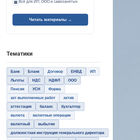
Всё для ИП, ООО и самозанятых
🏢
Читать материалы →
Тематики
Банк
Бланк
Договор
ЕНВД
ИП
Льготы
НДС
НДФЛ
ООО
Пенсия
УСН
Форма
акт выполненных работ
актив
аттестация
баланс
бухгалтер
валюта
валютные операции
валютный
выбытие
должностная инструкция генерального директора