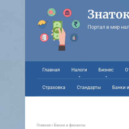
Перейти
к
Знаток
контенту
Портал в мир на
Главная
Налоги
Бизнес
О
Страховка
Стандарты
Банки 
Главная
»
Банки и финансы