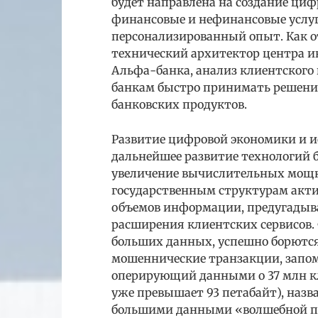
будет направлена на создание ц
финансовые и нефинансовые услуг
персонализированный опыт. Как 
технический архитектор центра и
Альфа-банка, анализ клиентского 
банкам быстро принимать решени
банковских продуктов.
Развитие цифровой экономики и и
дальнейшее развитие технологий 
увеличение вычислительных мощн
государственным структурам акти
объемов информации, предугадыв
расширения клиентских сервисов.
больших данных, успешно борютс
мошеннические транзакции, запом
оперирующий данными о 37 млн кл
уже превышает 93 петабайт), назва
большими данными «волшебной па