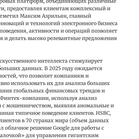
ифровых платформ, объединяющих различные
и, предоставляя клиентам комплексный и
отметил Максим Азрильян, главный
нноваций и технологий электронного бизнеса
поведения, активности и операций позволяет
я и делать высоко релевантные предложения
скусственного интеллекта стимулирует
больших данных. В 2025 году ожидается
остей, что позволит компаниям и
вно использовать их для анализа больших
ания глобальных финансовых трендов и
 Финтех-компании, используя анализ
я с мошенничеством, выявляя аномальные и
иная типичное поведение клиентов. HSBC,
иентов в 70 странах мира (объем данных
л облачное решение Google для работы с
лочкой» для управления гигантским