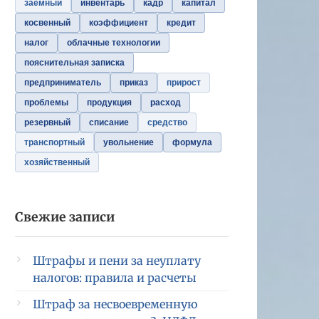
заемный
инвентарь
кадр
капитал
косвенный
коэффициент
кредит
налог
облачные технологии
пояснительная записка
предприниматель
приказ
прирост
проблемы
продукция
расход
резервный
списание
средство
транспортный
увольнение
формула
хозяйственный
Свежие записи
Штрафы и пени за неуплату
налогов: правила и расчеты
Штраф за несвоевременную