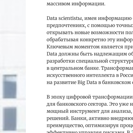
массивом информации.
Data scientistы, имея информацию 
предпочтениях, с помощью точны
открывать новые возможности пол
обрабатывая конкретно эту инфо
Ключевым моментом является приз
Data должны быть надлежащим об
разработки специальной структу
в центральном банке. Трансформа
искусственного интеллекта в Рос
на развитие Big Data в банковском 
В эпоху цифровой трансформации, 
для банковского сектора. Это уже
мощный инструмент для анализа,
решений. Банки, активно внедряю
преимущество, оптимизируя проце
эффективно управляя рисками. В 2