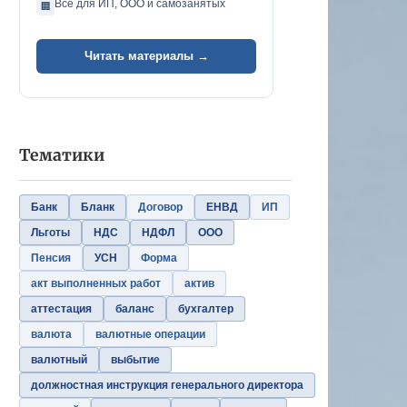
Всё для ИП, ООО и самозанятых
🏢
Читать материалы →
Тематики
Банк
Бланк
Договор
ЕНВД
ИП
Льготы
НДС
НДФЛ
ООО
Пенсия
УСН
Форма
акт выполненных работ
актив
аттестация
баланс
бухгалтер
валюта
валютные операции
валютный
выбытие
должностная инструкция генерального директора