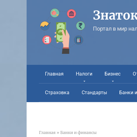
Перейти
к
Знаток
контенту
Портал в мир на
Главная
Налоги
Бизнес
О
Страховка
Стандарты
Банки 
Главная
»
Банки и финансы