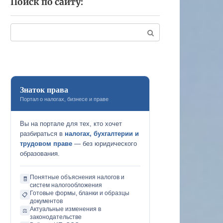
Поиск по сайту:
Поиск:
Знаток права
Портал о налогах, бизнесе и праве
Вы на портале для тех, кто хочет
разбираться в
налогах, бухгалтерии и
трудовом праве
— без юридического
образования.
Понятные объяснения налогов и
🧾
систем налогообложения
Готовые формы, бланки и образцы
📋
документов
Актуальные изменения в
⚖️
законодательстве